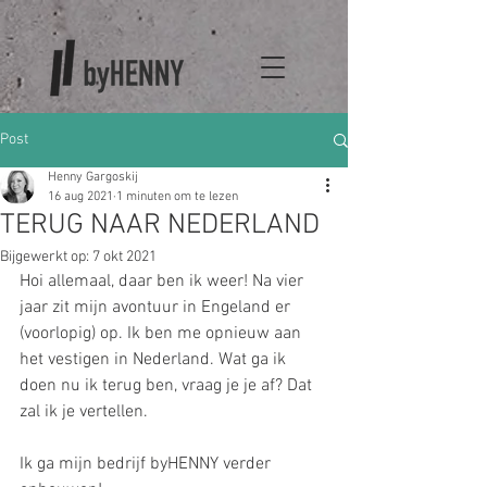
Post
Henny Gargoskij
16 aug 2021
1 minuten om te lezen
TERUG NAAR NEDERLAND
Bijgewerkt op:
7 okt 2021
Hoi allemaal, daar ben ik weer! Na vier 
jaar zit mijn avontuur in Engeland er 
(voorlopig) op. Ik ben me opnieuw aan 
het vestigen in Nederland. Wat ga ik 
doen nu ik terug ben, vraag je je af? Dat 
zal ik je vertellen. 
Ik ga mijn bedrijf byHENNY verder 